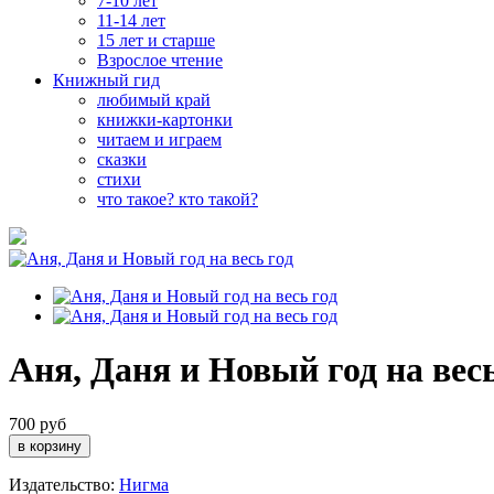
7-10 лет
11-14 лет
15 лет и старше
Взрослое чтение
Книжный гид
любимый край
книжки-картонки
читаем и играем
сказки
стихи
что такое? кто такой?
Аня, Даня и Новый год на весь
700 руб
Издательство:
Нигма