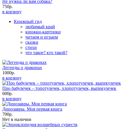
Не нужна ли вам собака?
750р.
в корзину
Книжный гид
любимый край
книжки-картонки
читаем и играем
сказки
стихи
что такое? кто такой?
Легенды о драконах
1000р.
в корзину
Про бабулечек – топотулечек, хлопотулечек, выпекулечек
600р.
в корзину
Динозавры. Моя первая книга
700р.
Нет в наличии