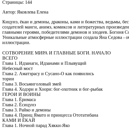
Страницы: 144
Автор: Яковлева Елена
Кицунэ, ёкаи и демоны, драконы, ками и божества, ведьмы, б
создателей манги, анимэ, комиксов и литературных произведен
главными героями, победителями демонов и злодеев. Богиня Со
Уникальные атмосферные иллюстрации создала Яна Седова - о
иллюстрации.
СОТВОРЕНИЕ МИРА И ГЛАВНЫЕ БОГИ. НАЧАЛО
ВСЕГО
Глава 1. Идзанаги, Идзанами и Плывущий
Небесный мост
Глава 2. Аматэрасу и Сусано-О как появились
тории
Глава 3. Восьмиголовый змей
Глава 4. Ходэри и Хоори: бог-охотник и бог-рыбак
ГЕРОИ И ВОИНЫ
Глава 1. Ёримаса
Глава 2. Ёсицунэ
Глава 3. Райко и демоны
Глава 4. Принц Ямато и принцесса Ототатибана
КАМИ И ЁКАЙ
Глава 1. Ночной парад Хякки-Яко