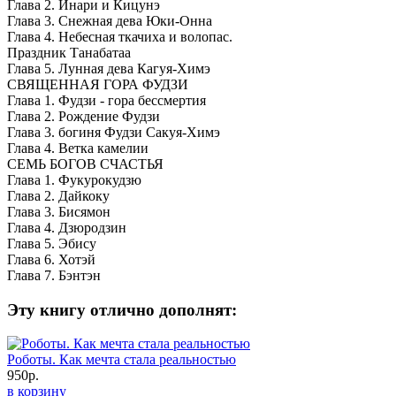
Глава 2. Инари и Кицунэ
Глава 3. Снежная дева Юки-Онна
Глава 4. Небесная ткачиха и волопас.
Праздник Танабатаа
Глава 5. Лунная дева Кагуя-Химэ
СВЯЩЕННАЯ ГОРА ФУДЗИ
Глава 1. Фудзи - гора бессмертия
Глава 2. Рождение Фудзи
Глава 3. богиня Фудзи Сакуя-Химэ
Глава 4. Ветка камелии
СЕМЬ БОГОВ СЧАСТЬЯ
Глава 1. Фукурокудзю
Глава 2. Дайкоку
Глава 3. Бисямон
Глава 4. Дзюродзин
Глава 5. Эбису
Глава 6. Хотэй
Глава 7. Бэнтэн
Эту книгу отлично дополнят:
Роботы. Как мечта стала реальностью
950р.
в корзину