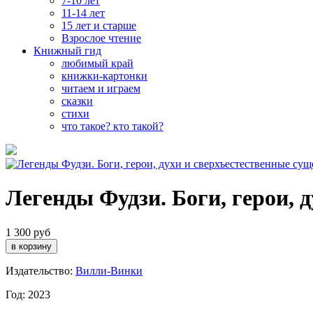
7-10 лет
11-14 лет
15 лет и старше
Взрослое чтение
Книжный гид
любимый край
книжки-картонки
читаем и играем
сказки
стихи
что такое? кто такой?
Легенды Фудзи. Боги, герои, 
1 300 руб
Издательство:
Вилли-Винки
Год: 2023