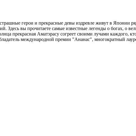
есстрашные герои и прекрасные девы издревле живут в Японии р
ий. Здесь вы прочитаете самые известные легенды о богах, о ве
лнца прекрасная Аматэрасу согреет своими лучами каждого, кто
бладатель международной премии "Ананас", многократный лауре