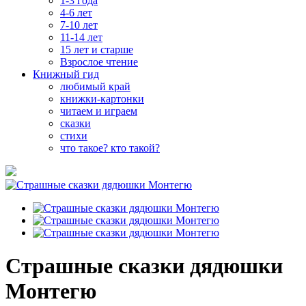
1-3 года
4-6 лет
7-10 лет
11-14 лет
15 лет и старше
Взрослое чтение
Книжный гид
любимый край
книжки-картонки
читаем и играем
сказки
стихи
что такое? кто такой?
Страшные сказки дядюшки
Монтегю