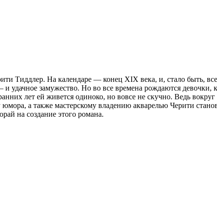
ити Тиддлер. На календаре — конец XIX века, и, стало быть, в
 и удачное замужество. Но во все времена рождаются девочки, 
анних лет ей живется одиноко, но вовсе не скучно. Ведь вокруг 
у юмора, а также мастерскому владению акварелью Черити стан
рай на создание этого романа.