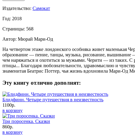
Издательство:
Самокат
Год: 2018
Страницы: 568
Автор: Мюрай Мари-Од
На четвертом этаже лондонского особняка живет маленькая Чер
образование — пение, танцы, музыка, рисование, вышивание —
чем наряжаться и охотиться за мужьями. Черити — из таких. С р
птицы... Благодаря любознательности, здравомыслию и чувств
знаменитая Беатрис Поттер, чья жизнь вдохновила Мари-Од Мю
Эту книгу отлично дополнят:
Блидфинн. Четыре путешествия в неизвестность
1100р.
в корзину
Три поросенка. Сказки
860р.
в корзину