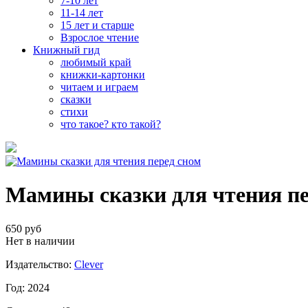
7-10 лет
11-14 лет
15 лет и старше
Взрослое чтение
Книжный гид
любимый край
книжки-картонки
читаем и играем
сказки
стихи
что такое? кто такой?
Мамины сказки для чтения пе
650 руб
Нет в наличии
Издательство:
Clever
Год: 2024