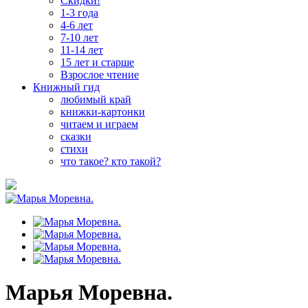
Скидки!
1-3 года
4-6 лет
7-10 лет
11-14 лет
15 лет и старше
Взрослое чтение
Книжный гид
любимый край
книжки-картонки
читаем и играем
сказки
стихи
что такое? кто такой?
Марья Моревна.