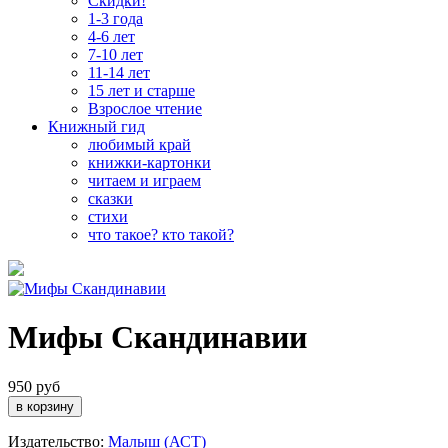
Скидки!
1-3 года
4-6 лет
7-10 лет
11-14 лет
15 лет и старше
Взрослое чтение
Книжный гид
любимый край
книжки-картонки
читаем и играем
сказки
стихи
что такое? кто такой?
Мифы Скандинавии
950 руб
Издательство:
Малыш (АСТ)