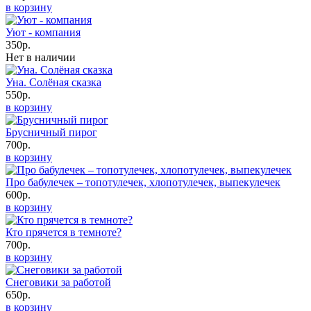
в корзину
Уют - компания
350р.
Нет в наличии
Уна. Солёная сказка
550р.
в корзину
Брусничный пирог
700р.
в корзину
Про бабулечек – топотулечек, хлопотулечек, выпекулечек
600р.
в корзину
Кто прячется в темноте?
700р.
в корзину
Снеговики за работой
650р.
в корзину