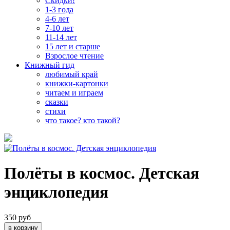
Скидки!
1-3 года
4-6 лет
7-10 лет
11-14 лет
15 лет и старше
Взрослое чтение
Книжный гид
любимый край
книжки-картонки
читаем и играем
сказки
стихи
что такое? кто такой?
Полёты в космос. Детская
энциклопедия
350 руб