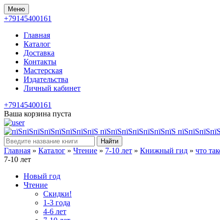
Меню
+79145400161
Главная
Каталог
Доставка
Контакты
Мастерская
Издательства
Личный кабинет
+79145400161
Ваша корзина пуста
Найти
Главная
»
Каталог
»
Чтение
»
7-10 лет
»
Книжный гид
»
что так
7-10 лет
Новый год
Чтение
Скидки!
1-3 года
4-6 лет