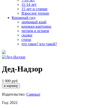
7-10 лет
11-14 лет
15 лет и старше
Взрослое чтение
Книжный гид
любимый край
книжки-картонки
читаем и играем
сказки
стихи
что такое? кто такой?
Дед-Надзор
1 000 руб
Издательство:
Самокат
Год: 2022