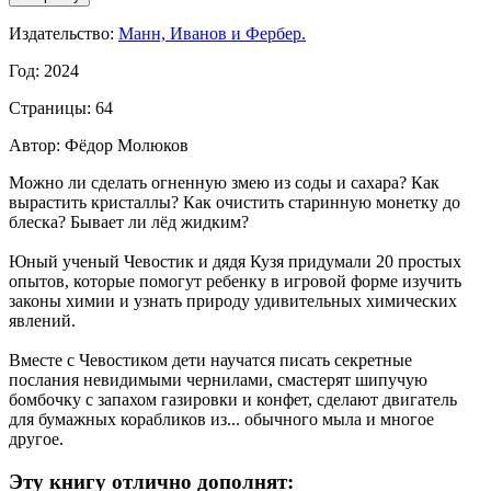
Издательство:
Манн, Иванов и Фербер.
Год: 2024
Страницы: 64
Автор: Фёдор Молюков
Можно ли сделать огненную змею из соды и сахара? Как
вырастить кристаллы? Как очистить старинную монетку до
блеска? Бывает ли лёд жидким?
Юный ученый Чевостик и дядя Кузя придумали 20 простых
опытов, которые помогут ребенку в игровой форме изучить
законы химии и узнать природу удивительных химических
явлений.
Вместе с Чевостиком дети научатся писать секретные
послания невидимыми чернилами, смастерят шипучую
бомбочку с запахом газировки и конфет, сделают двигатель
для бумажных корабликов из... обычного мыла и многое
другое.
Эту книгу отлично дополнят: