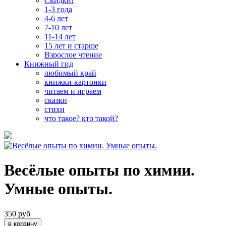
Скидки!
1-3 года
4-6 лет
7-10 лет
11-14 лет
15 лет и старше
Взрослое чтение
Книжный гид
любимый край
книжки-картонки
читаем и играем
сказки
стихи
что такое? кто такой?
Весёлые опыты по химии.
Умные опыты.
350 руб